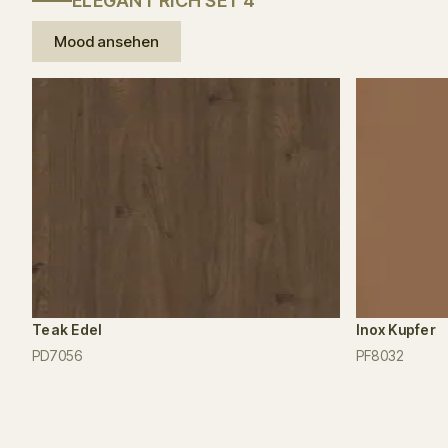
ELEGANT RICH SET 4
Mood ansehen
Teak Edel
Inox Kupfer
PD7056
PF8032