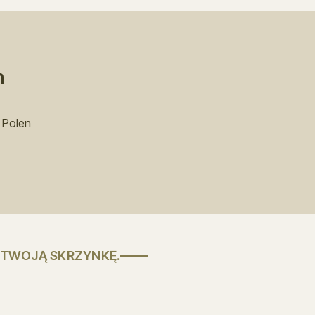
n
 Polen
 TWOJĄ SKRZYNKĘ.