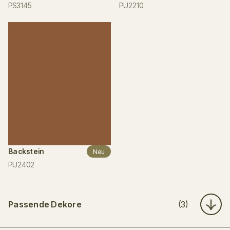
PS3145
PU2210
Backstein
Neu
PU2402
Passende Dekore
(3)