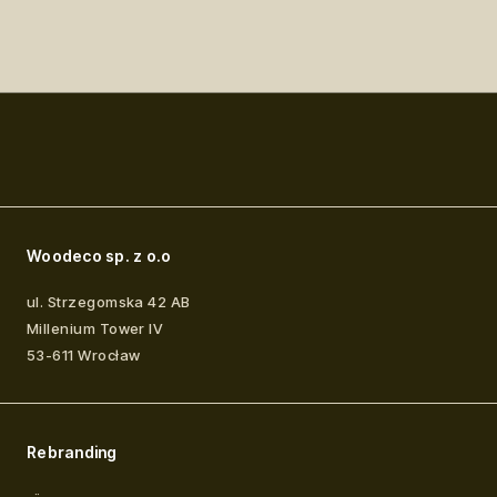
Woodeco sp. z o.o
ul. Strzegomska 42 AB
Millenium Tower IV
53-611
Wrocław
Rebranding